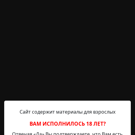
ины выскочила пышногрудая брюнетка в мини-юбке и по
шка-Яга, ааа Бабушка-Ягаааа! - заголосила красотка. Ко
ивать по нему пируэты и громко мурлыча, словно радуя
странные люди
неожиданный финал
короткие
вымы
Сайт содержит материалы для взрослых
Radiance15
29-10-2022, 12:47
Указать источник!
ВАМ ИСПОЛНИЛОСЬ 18 ЛЕТ?
Отвечая «Да» Вы подтверждаете, что Вам есть