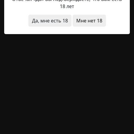
18 лет
 марте вытопив снег с лужайки вокруг дома. А в апреле 
сокая густая трава. Фёдор Михайлович пятый год жил зде
Да, мне есть 18
Мне нет 18
а природа. Вон лес вздымается в сотне метров — там сне
 коттеджа на опушке прёт из-под земли буйное малахито
ные
неожиданный финал
жесть
смерть
преступлени