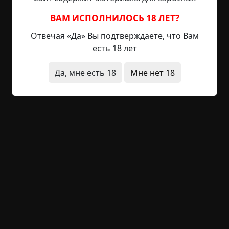
и протянул ключи. — Мне надо уехать, сказал он,
ВАМ ИСПОЛНИЛОСЬ 18 ЛЕТ?
дней на десять. Сюрпризов быть не должно, но
если там труба протечет или еще что, то
Отвечая «Да» Вы подтверждаете, что Вам
телефон на холодильнике, звони все сделают,...
есть 18 лет
Читать полностью
Да, мне есть 18
Мне нет 18
нехороший дом
существа
голоса
инструкции и правила
неожиданный финал
+75
4
2 391
Таинственная Деревня
©
Кот-Гуманист
7.5 мин.
Страшные истории
Kot-Gumanist
18-07-2023, 11:59
Указать источник!