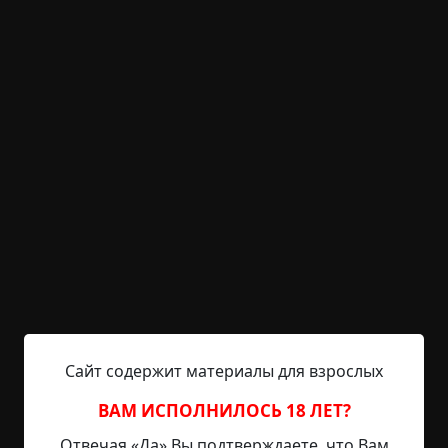
однажды сумеешь различать. А нет – так и не
нужно, тоже не беда.
- А зачем они… прилетают?
- Не все и прилетают. Всяко случается. Зачем,
спрашиваешь? Кто попрощаться, кто о себе
напомнить. Иные соскучиваются. Или дело у них
осталось, а то и обида. Сказать-то не могут.
- А почему выглядят по-другому?
- Своих-то тел уже нет, вот и пользуются, чем
могут – заёмно.
- Страшно! – вздохнул я.
Сайт содержит материалы для взрослых
ВАМ ИСПОЛНИЛОСЬ 18 ЛЕТ?
- Да ничуть. Помолчат и сгинут.
Отвечая «Да» Вы подтверждаете, что Вам