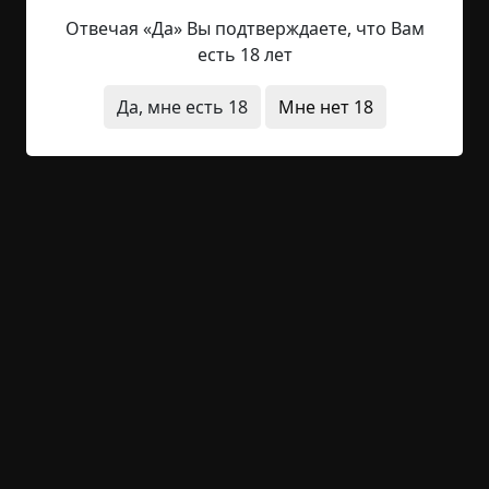
Читать полностью
Отвечая «Да» Вы подтверждаете, что Вам
есть 18 лет
деревня
странные люди
живые мертвецы
короткие
Да, мне есть 18
Мне нет 18
+19
2
1 213
Берёзки шумят
©
Килсин
6.5 мин.
Страшные истории
Килсин
5-12-2025, 11:04
Указать источник!
— Да на свином пятачке вертел я все эти
практики! — возмутился Миша. — Пусть