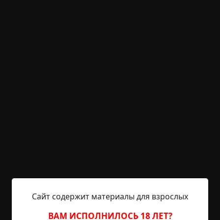
Дачный сторож
©
Авторские рассказы "Мистика где-то рядом"
3 мин.
Страшные истории
Препод
21-01-2026, 13:34
Источник
Что я больше всего не люблю в дачных
посёлках? Тишину. Такую гнетущую. Особенно
осенью, когда все нормальные дачники уже
свалили в город. Я вот тоже не планировал
приезжать на родительскую дачу в октябре. Но
после смерти мамы прошло полгода, и нужно
было разобрать вещи, подготовить дом к зиме.
Типичная советская дача - щитовой домик,
участок шесть соток, старый сарай. Последний
Сайт содержит материалы для взрослых
раз я тут был лет...
ВАМ ИСПОЛНИЛОСЬ 18 ЛЕТ?