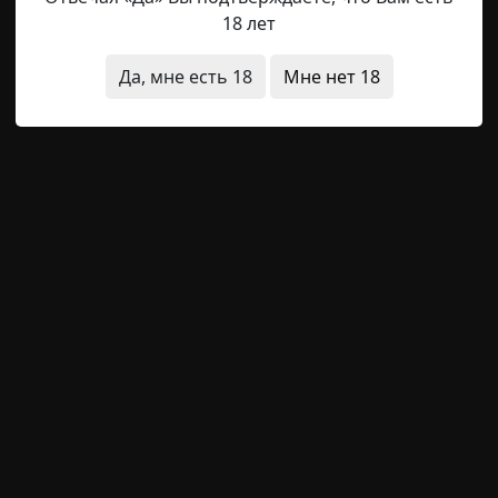
18 лет
 прибывшей из провинциального городка, жила она в н
му, увидев объявление о том, что требуется сиделка для
Да, мне есть 18
Мне нет 18
рофессора, она решила, что это ее шанс поправить
 объявлении было указано, что возможно и даже желат
ия
квартира
существа
вампиры
MrDemon
19-05-2026, 13:26
Указать источник!