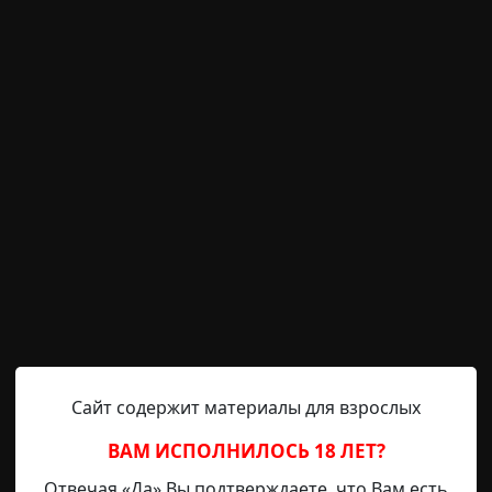
винциальном городке, построенном при НИИ химически
енности, в 1996 институт закрылся по причине отсутств
 закрытый режим, а большая часть образованных людей
 история не про закрытый город и его ужасы, эта истори
было
эксперименты
короткие
 полюбившей... не того
Сайт содержит материалы для взрослых
Ханна Ник
3-06-2026, 16:19
Источник
ВАМ ИСПОЛНИЛОСЬ 18 ЛЕТ?
Отвечая «Да» Вы подтверждаете, что Вам есть