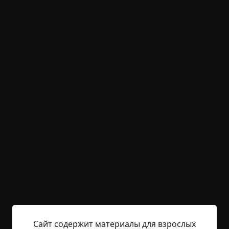
короткие
что это было
неожиданный финал
+1
Обсудить
716
Незнакомка
©
Бугимен
3.5 мин.
Страшные истории
Бугимен
2-05-2024, 13:26
Указать источник!
За окном светило солнце, была теплая,
солнечная погода. Я ехал на своем автомобиле в
деревню, в дом своей бабушки. Она умерла пару
недель назад, завещав его моим родителям.
Переезжать из города в деревню они не хотели и
Сайт содержит материалы для взрослых