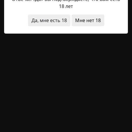
Rulzzzzz
12-10-2023, 10:51
Источник
18 лет
ущего дождя, молодая женщина приятной внешности н
Да, мне есть 18
Мне нет 18
шине невысокой скалы. А следом за ней, крепко держась 
беих путниц совсем не соответствовало промозглому п
Кантабрийском море. Вымокший до нитки сарафан облеп
з мистики
т
rott3nbon3dwolf
6-09-2023, 09:57
Указать источн