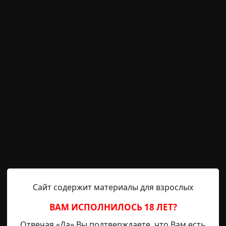
ех из них, где дорожки из гравия плавно перетекают в д
астмассовые горки окружены деревьями и никто не увиде
 история — вот что его интересовало. Когда сидишь на
ренным, что ничего подозрительного в тебе нет. Что ты 
странные люди
работа
Сайт содержит материалы для взрослых
ВАМ ИСПОЛНИЛОСЬ 18 ЛЕТ?
Отвечая «Да» Вы подтверждаете, что Вам есть