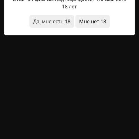
18 лет
Radiance15
21-12-2022, 11:30
Указать источник!
Да, мне есть 18
Мне нет 18
ений, часть 3 — «Теперь будьте осторожны, эта полоса
их», — сказал мужчина, приветствуя мою группу в свое
я соль удерживает нас». — Моя сестра говорит, что мама
 — Вопли радионяни не прекращаются. Проблема в том, чт
ества
неожиданный финал
короткие
звуки
животн