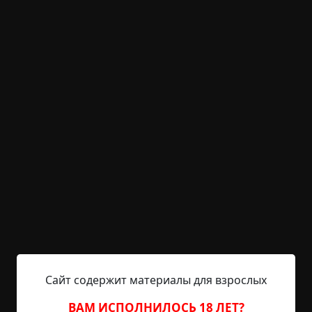
+21
1
1 295
Жуткая правда о незнакомце
из лифта
©
Рассказы под чаёк
1.5 мин.
Страшные истории
Препод
12-12-2024, 08:57
Источник
Теплая осенняя ночь обернулась для меня
самым опасным моментом в моей жизни.
Внезапный звонок из офиса — проблемы с
сервером, критические, нужно срочно ехать. С
тяжелым вздохом я поднялся с кровати, оделся
наспех и двинулся к двери. Часы показывали два
Сайт содержит материалы для взрослых
ночи, город спал. Коридор за входной дверью
ВАМ ИСПОЛНИЛОСЬ 18 ЛЕТ?