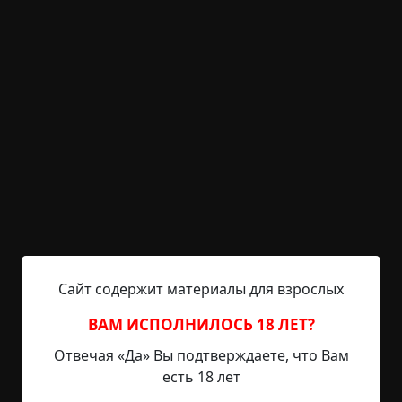
©
Игорь Шанин
22 мин.
Страшные истории
Hell Inquisitor
24-03-2021, 14:59
Источник
Это кроссовер рассказов Чрево и
Многоцветница. Рекомендую прочитать их для
полного понимания сюжета. Поворачиваю в
замке ключ, тяну на себя. Тусклая подъездная
лампа освещает высокую женщину лет сорока в
ярко-красной куртке и белой шапке с помпоном.
Наклоняется к проему: — Здравствуйте, Наталья
Петровна? Я Тамара. Молча открываю шире, и
Сайт содержит материалы для взрослых
она заходит, стягивая шапку. Крашеные
ВАМ ИСПОЛНИЛОСЬ 18 ЛЕТ?
каштановые волосы...
Отвечая «Да» Вы подтверждаете, что Вам
Читать полностью
есть 18 лет