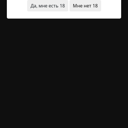
заброшенное место
конец света
дети
Да, мне есть 18
Мне нет 18
живые мертвецы
лес
ритуалы
необычные
состояния
+54
1
2 850
Дорога через Ахерон
©
Татьяна Томах
22 мин.
Страшные истории
Hell Inquisitor
19-03-2021, 12:31
Источник
Уазик бодро подпрыгивал на ухабах. Дорога
тоже прыгала и виляла в разные стороны, как
потерявшая ориентацию обезумевшая змея. А
по обочинам прыгали кривые маленькие