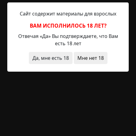
молоко и говядину к завтраку и на кое-какую
одежду. Весьма недурно, когда есть
Сайт содержит материалы для взрослых
возможность хорошо заработать. Еще лучше,
ВАМ ИСПОЛНИЛОСЬ 18 ЛЕТ?
если эта возможность существует постоянно.
Китти была моей сестрой. Ей еще не
Отвечая «Да» Вы подтверждаете, что Вам
исполнилось шестнадцати, я же переступил
есть 18 лет
порог совершеннолетия. Мы...
Да, мне есть 18
Мне нет 18
Читать полностью
жесть
живые мертвецы
за границей
заброшенное место
архив
+43
Обсудить
1 435
Тот, кто ест твой мозг
©
Дарья Зарубина