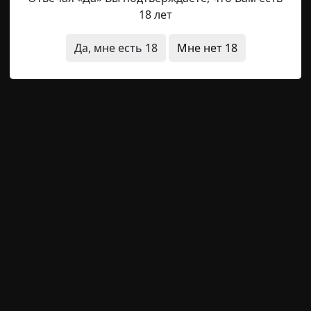
18 лет
еркала
фотографии
Да, мне есть 18
Мне нет 18
Hell Inquisitor
12-05-2021, 08:27
Источник
донский мост была перегорожена толпой народа. Полут
ь и Ира, довольная покупала билет. Плевать, что она н
иды – когда еще у нее появится возможность побывать в
сштабном и мрачном аттракционе ужасов. Она заплатил