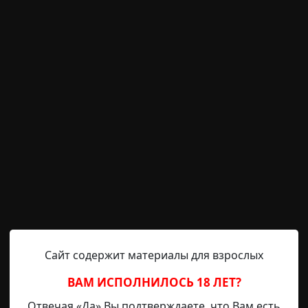
октябре
Hell Inquisitor
12-05-2021, 14:05
Источник
Холодный, он пробрался внутрь до самой души. Этот вд
боль, восторг, удивление… Крысы, копавшиеся в мусоре
Сайт содержит материалы для взрослых
лении. Пошатываясь, словно сойдя с палубы корабля, 
ый шаг. Земля жестко, почти грубо, приняла мой шаг, и 
ВАМ ИСПОЛНИЛОСЬ 18 ЛЕТ?
Отвечая «Да» Вы подтверждаете, что Вам есть