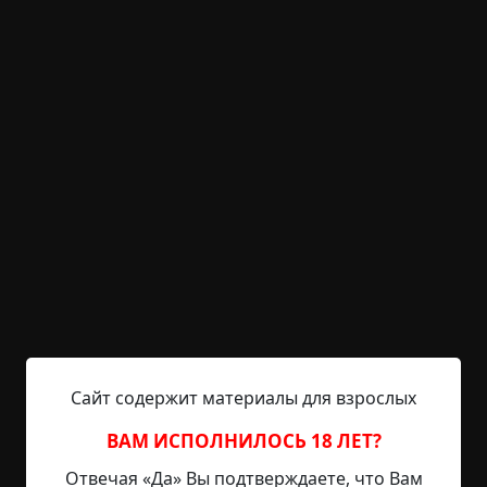
+69
4
1 924
Боги и мясо
©
Максим Кабир
11.5 мин.
Страшные истории
Hell Inquisitor
19-03-2021, 12:53
Источник
Теперь она видела. Город больше не прятал от
нее свои гадкие секреты. Или это был совсем
другой Город. Словно она проехала две станции
Сайт содержит материалы для взрослых
метро и вышла из подземки в новом, но очень
древнем месте. Где среди сияющих небоскребов,
ВАМ ИСПОЛНИЛОСЬ 18 ЛЕТ?
стекла и пластика существовали немыслимые
Отвечая «Да» Вы подтверждаете, что Вам