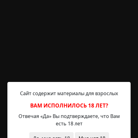
7 мин.
Страшные истории
Марго
16-10-2020, 13:27
Источник
С трудом поборов желание вернуться обратно в
постель, Лиза лишь плотнее укуталась в одеяло,
накинутое поверх шубы, и решительно - вышла
на кухню: узнать, не прошел ли снег. Метель
бушевала вот уже шестой месяц. Лишь изредка,
небо сбрасывало оковы льда что бы на фоне
черного, как смоль, неба проступил слабо-
различимый, в красноватых всполохах, черный
диск умирающего солнца. Радио замолчало
около...
Сайт содержит материалы для взрослых
Читать полностью
ВАМ ИСПОЛНИЛОСЬ 18 ЛЕТ?
Отвечая «Да» Вы подтверждаете, что Вам
зима
природные явления
конец света
есть 18 лет
существа