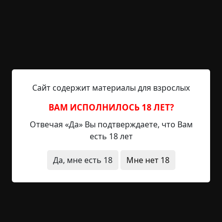
определился, денежку отдал, сдачу простил, и —
топай себе. Или я не права? Слышь, Нинуль,
когда я была неправа? Мужеподобная
продавщица, монументально возвышающаяся
над прилавком, полуобернулась назад, ожидая
поддержки коллеги. Массивная фигура, грубые
черты лица, совершенно неподходящее им
жидковолосое карэ — и запах свежего перегара.
Сайт содержит материалы для взрослых
Вторая продавщица...
ВАМ ИСПОЛНИЛОСЬ 18 ЛЕТ?
Читать полностью
Отвечая «Да» Вы подтверждаете, что Вам
есть 18 лет
существа
зима
неожиданный финал
оборотни
Да, мне есть 18
Мне нет 18
+66
4
3 535