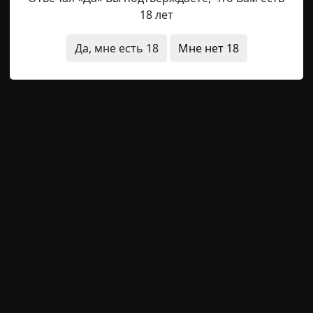
18 лет
RAINYDAY8
23-03-2023, 10:41
Указать источник
Да, мне есть 18
Мне нет 18
с ним, Я пойду к другим, Чтоб на свете жить, Должна к
шло. Наступили темные вечера. Гарри со своими друзья
его дома в замок. Там все было в порядке. Деньги мил
ище. На дверях и окнах вместо пыли и паутины повисл
е состояния
заброшенное место
сны
видения
стр
йной хроники графов Дра