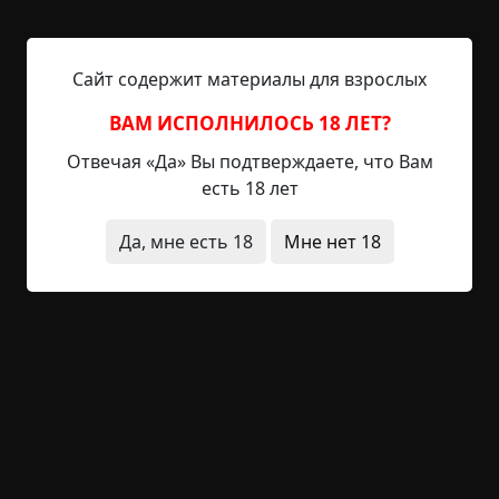
двух бандитов, двух влиятельных личностей
послевоенного города. Они промышляли всем,
начиная от уличных грабежей и заканчивая
Сайт содержит материалы для взрослых
грабежами банков и похищениями людей. Так же
в район их...
ВАМ ИСПОЛНИЛОСЬ 18 ЛЕТ?
Отвечая «Да» Вы подтверждаете, что Вам
Читать полностью
есть 18 лет
странные люди
заброшенное место
что это
было
Да, мне есть 18
Мне нет 18
+6
1
441
Пруд
©
Игорь
9.5 мин.
Страшные истории