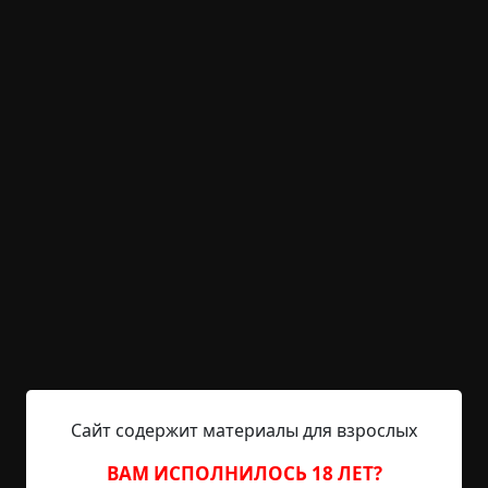
квартира
подъезд
нехороший дом
нечистая
сила
призраки
существа
инструкции и
правила
неожиданный финал
исчезновения
зеркала
предметы
наука
оккультизм
ритуалы
следствие
+159
13
20 609
Глаз и капля
©
Артем Сидоров
19 мин.
Страшные истории
Hell Inquisitor
6-01-2022, 23:41
Источник
>Запрос доступа к
C:РФЯкутия57сканыархеологидневник_Кузнецова
Сайт содержит материалы для взрослых
.pdf >Введите пароль >********** > Доступ
предоставлен. Добро пожаловать, Павел
ВАМ ИСПОЛНИЛОСЬ 18 ЛЕТ?