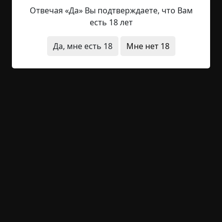
Романович! Доктор Астафьев аккуратно
Отвечая «Да» Вы подтверждаете, что Вам
подергал пакетик чая в кружке и взглянул на
есть 18 лет
экран. Александр Кузнецов — руководитель той
самой археологической экспедиции, с которой
Да, мне есть 18
Мне нет 18
все началось. Жаль, конечно, что более ранние
части дневника утрачены....
Читать полностью
якутия
оккультизм
странная смерть
заброшенное место
наука
+82
1
2 487
Тварь в зале
©
Э. Ф. Бенсон