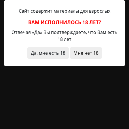
и скал, ледопадов и бесчисленных обрывов безымянной 
Сайт содержит материалы для взрослых
ВАМ ИСПОЛНИЛОСЬ 18 ЛЕТ?
Отвечая «Да» Вы подтверждаете, что Вам есть
то это было
нечистая сила
18 лет
Да, мне есть 18
Мне нет 18
еллекта В+
Radiance15
12-11-2022, 18:55
Источник
й лентой. Отражаясь от скальных стен, он будто подска
в узкое ущелье, ледник вспучивался в этом месте, раз
 трещин и хрупких снежных мостов, что едва выдержив
— и нога провалится в пустоту, а крик отразится от