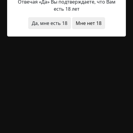
Отвечая «Да» Вы подтверждаете, что Вам
себя на мысли, что смотрю в глаза мертвецов.
есть 18 лет
Ведь...
Да, мне есть 18
Мне нет 18
Читать полностью
исчезновения
что это было
короткие
заброшенное место
+22
1
1 944
Старый завод
©
ЙЦУКО
1.5 мин.
Бездна
ЙЦУКО
8-08-2021, 19:51
Указать источник!
С чего бы начать... Начну с того, что у каждого в
городе есть заброшенное здание с историей. У