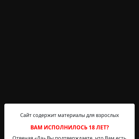
них дубов и сосен, среди травы в человеческий рост и б
сам древний лес, спряталось озеро. Прозрачная вода е
своих недрах стаи уток. Кипенно-белые кувшинки, словно
два уловимый нежный аромат, привлекая проворных стр
V
Сайт содержит материалы для взрослых
ВАМ ИСПОЛНИЛОСЬ 18 ЛЕТ?
Feral
17-09-2022, 11:06
Указать источник!
Отвечая «Да» Вы подтверждаете, что Вам есть