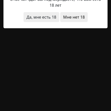
18 лет
ря герцога Марека Готхола, самопровозглашённого кор
Да, мне есть 18
Мне нет 18
антливым тактиком. Первым и самым важным, по мнению
гласно которому все простолюдины, отслужившие в опо
, следовательно, становились полноправными аристокра
я
исчезновения
дети
Radiance15
12-09-2022, 18:34
Источник