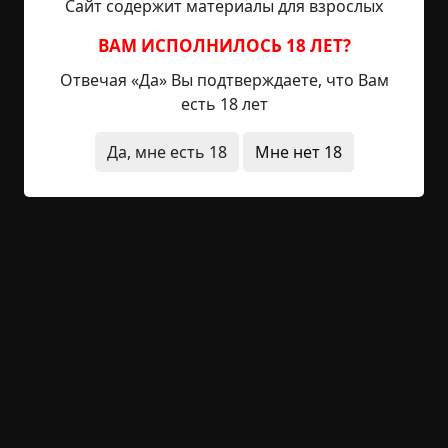
Сайт содержит материалы для взрослых
Джимми нередко оказывался в неприятных
ситуациях. Когда его спрашивали, почему он так
ВАМ ИСПОЛНИЛОСЬ 18 ЛЕТ?
поступает с людьми, то он...
Отвечая «Да» Вы подтверждаете, что Вам
есть 18 лет
Читать полностью
Да, мне есть 18
Мне нет 18
учебное заведение
дети
без мистики
с
пруфами
0
1
1 289
Мама-кошка - 2. Грейси
©
Венди
7 мин.
Страшные истории
Венди Дарлинг
15-11-2022, 11:11