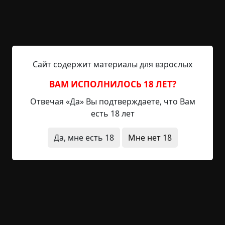
как вся гостиница снята для американского
миллионера мистера Гарри Карди. Его приезду
предшествовали целые легенды. Говорили, что
он несметно богат, что его хлопчатобумажные
плантации...
Сайт содержит материалы для взрослых
Читать полностью
ВАМ ИСПОЛНИЛОСЬ 18 ЛЕТ?
странные люди
вампиры
необычные
Отвечая «Да» Вы подтверждаете, что Вам
состояния
заброшенное место
сны
видения
есть 18 лет
странная смерть
Да, мне есть 18
Мне нет 18
+4
3
701
Российские следователи
вспоминают мистические
истории, поставившие их в