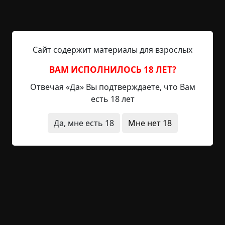
единственный выживший, и 3 дня с тех пор, как
мы нашли друг друга и обрели надежду. Я так
долго был один, что забыл: галлюцинации — это
первый признак заражения. — Эфирные масла и
Сайт содержит материалы для взрослых
таблетки начали устранять мои симптомы. Не
было никакой необходимости сообщать
ВАМ ИСПОЛНИЛОСЬ 18 ЛЕТ?
остальной...
Отвечая «Да» Вы подтверждаете, что Вам
есть 18 лет
Читать полностью
Да, мне есть 18
Мне нет 18
конец света
неожиданный финал
короткие
перевод
специально для kriper
телефон
зеркала
+29
3
1 309
Хоррорные зарисовки из