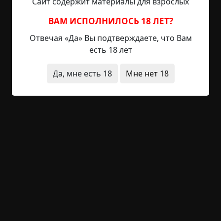
Сайт содержит материалы для взрослых
глав… Д-дядя Николай Степанович, – робко
подал голос лупоглазый...
ВАМ ИСПОЛНИЛОСЬ 18 ЛЕТ?
Отвечая «Да» Вы подтверждаете, что Вам
Читать полностью
есть 18 лет
конец света
военные
дети
другой мир
суицид
Да, мне есть 18
Мне нет 18
+47
Обсудить
2 050
Номер девять
©
Random Forest
28 мин.
Страшные истории / Золотой фонд
Hell Inquisitor
16-12-2020, 10:02
Источник