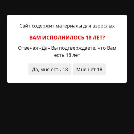
— Как-как… генератор на ладан дышит, мы ж его,
считай, не обслуживали уже циклов пятьдесят.
Даже если не сдохнет движок, топлива в резерве
Сайт содержит материалы для взрослых
остается на три цикл-дня, в режиме повышенной
экономии. С водой все еще хуже… фильтр живой,
ВАМ ИСПОЛНИЛОСЬ 18 ЛЕТ?
но водопровод уже перекрыли... они же знают,
Отвечая «Да» Вы подтверждаете, что Вам
что тут люди, зачем они…
есть 18 лет
— Карантин, — поспешно ответил Николай.
Да, мне есть 18
Мне нет 18
Возможно слишком поспешно, — но у нас же
есть резервы?
— Да, если не будем налегать хватит… тоже на
три цикла, наверное.
— А больше и не нужно, — он придал голосу
торжественности, бригада инженеров из
ТРЦ-117-А уже выслана. Нас откопают через два