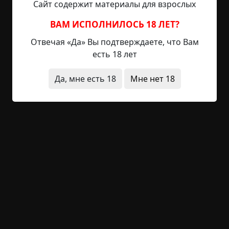
Сайт содержит материалы для взрослых
некого Дмитрия (это его настоящее имя, вы
поймете почему нету смысла его скрывать). Мы
ВАМ ИСПОЛНИЛОСЬ 18 ЛЕТ?
находимся в поиске уже более месяца и никаких
Отвечая «Да» Вы подтверждаете, что Вам
весомых улик исчезновения человека мы не
есть 18 лет
нашли. Дело...
Да, мне есть 18
Мне нет 18
Читать полностью
квартира
подъезд
нехороший дом
нечистая
сила
призраки
существа
инструкции и
правила
неожиданный финал
исчезновения
зеркала
предметы
наука
оккультизм
ритуалы
следствие
+159
13
20 608
Мальчик, который считал