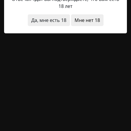
18 лет
у уже на месте. Там такси возьму - и с ветерком докачу до
Да, мне есть 18
Мне нет 18
Твоя комната страха
16-01-2023, 15:55
Указать
у предупредить. Никаких веществ запрещённых от роду 
когда не диагностировали. В таких историях все обычно
курил, за ЗОЖ выступал. А я не такой. Честно скажу, что и