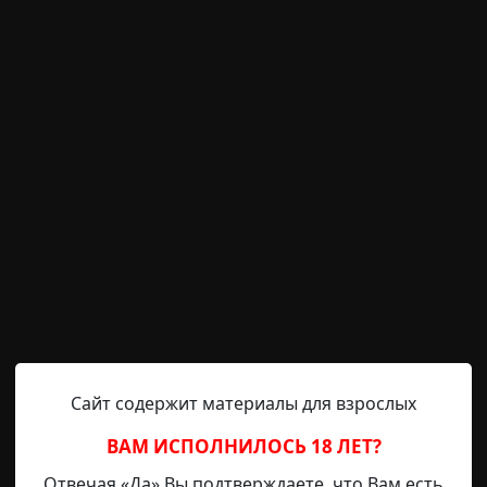
апа всё время говорил мне: расспрашивай у деда обо всё
ых временах. Что, собственно, я и делал. А особо инте
что это было
лектричка
Radiance15
17-01-2023, 20:47
Источник
Сайт содержит материалы для взрослых
ну в ремонт. Угораздило же сломаться к выходным, ког
ВАМ ИСПОЛНИЛОСЬ 18 ЛЕТ?
, пока в магазин, пока до станции добралась, оказалось,
Отвечая «Да» Вы подтверждаете, что Вам есть
спеваю, на половину одиннадцатого вечера. Электричка 