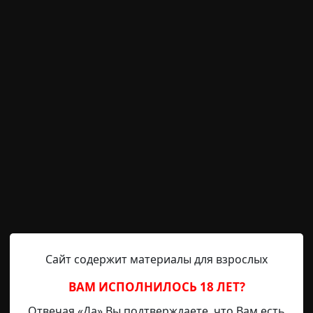
На призрачный город пускались мрачные сумерки. Я сто
тобы набрать код квартиры в домофоне. У меня всегда т
едь никогда не угадаешь, с какими людьми придётся рабо
, слёзно умоляла сразу приступить к работе, без собес
аки
дети
странная смерть
исчезновения
необычны
острой
Сайт содержит материалы для взрослых
ВАМ ИСПОЛНИЛОСЬ 18 ЛЕТ?
Отвечая «Да» Вы подтверждаете, что Вам есть