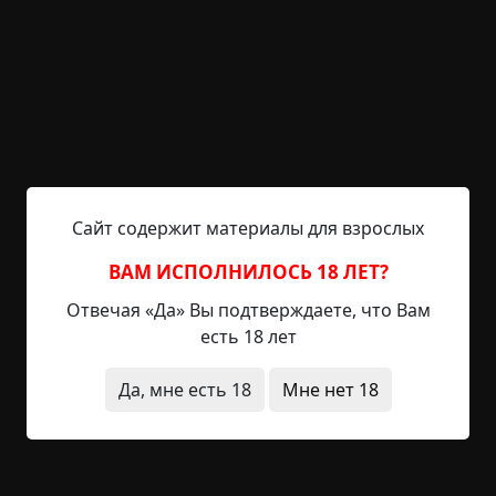
рубашку для собрания одалживали? Надо бы
обратно забрать". Жена даже близко не может
понять, о чем это он. Наконец до нее дошло, что
действительно, лет, наверное, 15 назад сосед
Иван просил куда-то надеть белую рубашку, да
так и не отдал. Не думаю, что тут были какие-то
корыстные причины, не велика пожива, просто
так получилось. Да только когда это было, и сам
Иван лет 7 назад умер.
Сайт содержит материалы для взрослых
Жена спрашивает, зачем тебе эта рубашка? Если
ВАМ ИСПОЛНИЛОСЬ 18 ЛЕТ?
и цела, то на тебя теперь не налезет, растолстел
Отвечая «Да» Вы подтверждаете, что Вам
ты за 15 лет, да и не белая она уже, старье
есть 18 лет
никому не нужное. Стыдно идти к людям и
просить, типа вы тут полтора десятка лет назад
Да, мне есть 18
Мне нет 18
рубашечку нашу заиграли... так вот, отдавайте...
Надо - иди сам позорься. А сосед прямо не
отстает, нет, сама сходи, ты с соседкой лучше
общаешься, обязательно надо найти ту рубашку.