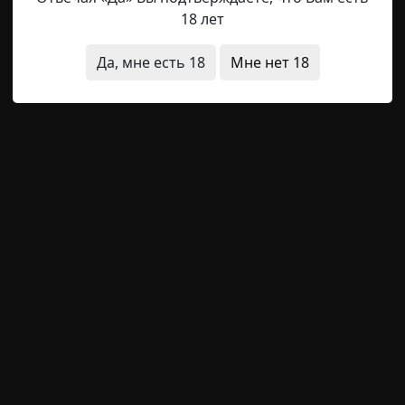
ыло», «снова вариация известных сюжетов». Есть неразр
18 лет
 если угодно) детские страшилки, но если многие и мн
ослыми людьми с разных концов страны и не являются
Да, мне есть 18
Мне нет 18
ди
,
Андрей Валентинов
 Золотой фонд
Марго
1-11-2020, 14:49
Источ