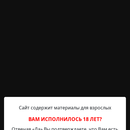
 свет бил по глазам, лишь усиливая боль. Эту адскую, 
ошевелиться, но не смог. Что-то сказать тоже не получи
ется меня не больше, чем суставы, мышцы, кости или ра
 меня поднимают и кладут на что-то - может быть кровать
угой мир
за границей
неожиданный финал
перевод
остояния
предвестия
суицид
любовь
руга
Сайт содержит материалы для взрослых
Helga
2-11-2020, 10:13
Указать источник!
ВАМ ИСПОЛНИЛОСЬ 18 ЛЕТ?
олько историй, слышанных от друга, и одну – свою. Я 
Отвечая «Да» Вы подтверждаете, что Вам есть