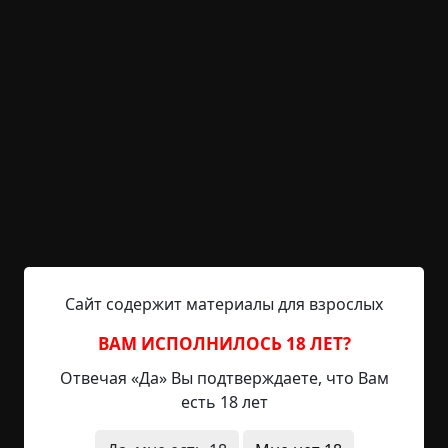
Указать автора!
2 мин.
Страшные истории
Helga
23-08-2020, 11:31
Указать источник!
После смерти все было странно похоже на то,
что было и при жизни. Помещение, в котором он
находился, было его же рабочим кабинетом, где
все было так, как он привык. Большой дубовый
стол с множеством ящиков, единственное
кресло с жесткой спинкой, резные деревянные
панели на стенах, буфет и книжные полки. Его
родной бронзовый чернильный прибор со
Сайт содержит материалы для взрослых
знакомыми царапинками на крышке, его
ВАМ ИСПОЛНИЛОСЬ 18 ЛЕТ?
любимые трубки...
Отвечая «Да» Вы подтверждаете, что Вам
Читать полностью
есть 18 лет
другой мир
призраки
необычные состояния