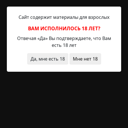
условия в комнате консьержа позволяют
доживать свои годы в теплом уюте, да вот
больше никто и никогда не рискнет поработать
Сайт содержит материалы для взрослых
на этой должности. В этом доме. В этом
подъезде. Первую звали Мария Витальевна.
ВАМ ИСПОЛНИЛОСЬ 18 ЛЕТ?
Миловидная бабушка,...
Отвечая «Да» Вы подтверждаете, что Вам
есть 18 лет
Читать полностью
Да, мне есть 18
Мне нет 18
нехороший дом
существа
звуки
подъезд
что это было
инструкции и правила
+270
9
11 778
Впусти, милок, погреться
©
AIUMETR