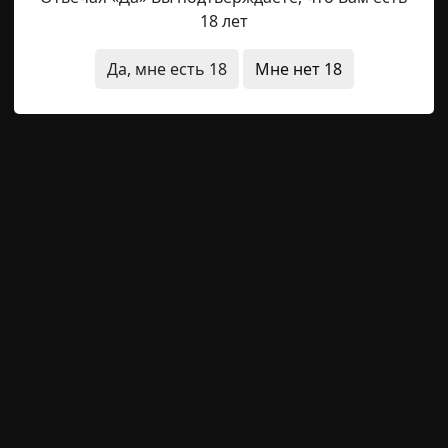
18 лет
Да, мне есть 18
Мне нет 18
шные истории
RAINYDAY8
29-08-2019, 23:05
Голова раскалывалась, всё тело ломило. Он пытался вспо
 Он вспомнил, как он ехал на работу. Переполненное м
вагона вдруг повалил белый дым. Паника… Давка… Пото
зами всё поплыло. На этом воспоминания обрывались. — 