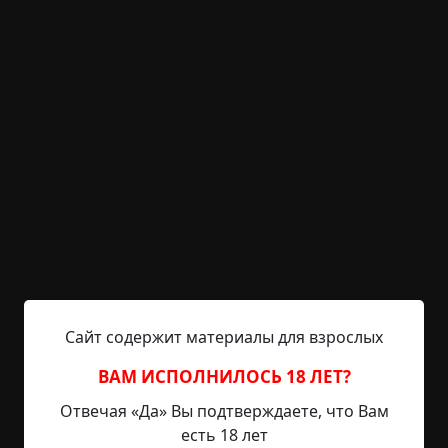
длительностью и т.д. Одна женщина выложила
на реддит одну из записей своего сна, на
которой слышны какие-то странные щелчки, а
потом чей-то голос, говоривший с ней. Я
использую приложение Sleep as Android, чтобы
улучшить свой сон. Одна из его функций —
запись ночных звуков: храп, кашель, разговоры
во сне,...
Читать полностью
интернет
квартира
дом
гостиница
за
границей
странные люди
без мистики
с
пруфами
Сайт содержит материалы для взрослых
+126
6
16 508
ВАМ ИСПОЛНИЛОСЬ 18 ЛЕТ?
Отвечая «Да» Вы подтверждаете, что Вам
есть 18 лет