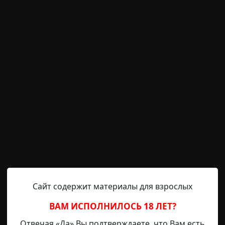
нет-магазина, выглядел не так красочно, как на картин
штампа сроков годности. – Как видите, – произнесла в э
– упаковка не соответствует требованиям. Производите
час попробуем вскрыть. Зевающий эмодзи и первый дизл
что это было
странная смерть
Сайт содержит материалы для взрослых
ВАМ ИСПОЛНИЛОСЬ 18 ЛЕТ?
SamaelKafka00
15-12-2025, 11:03
Указать источн
Отвечая «Да» Вы подтверждаете, что Вам есть