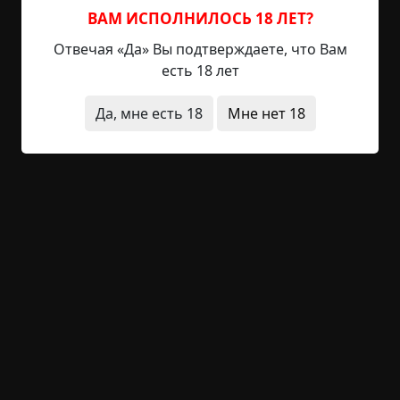
увлечениям. Ну, почти не противится. Одна...
ВАМ ИСПОЛНИЛОСЬ 18 ЛЕТ?
Читать полностью
Отвечая «Да» Вы подтверждаете, что Вам
есть 18 лет
юмор
короткие
ритуалы
призраки
Да, мне есть 18
Мне нет 18
+27
15
919
Жертвы
©
Zh-an
6.5 мин.
Страшные истории
Zh-an
9-12-2023, 08:58
Указать источник!
Когда Фрэнк впервые поведал, что Айседора
пропала, никто из нас не остался равнодушным –