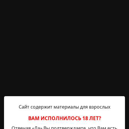
о висеть и вечно ткать, и будет длиться это наказанье 
не знает, почему это случилось, да и некогда было разб
 массово умирать. Без видимых причин. Это продолжало
 час, во всех точках планеты одновременно. Некоторые 
ные состояния
конец света
под землей
Сайт содержит материалы для взрослых
ВАМ ИСПОЛНИЛОСЬ 18 ЛЕТ?
Morgot-76
13-03-2023, 18:55
Указать источник!
Отвечая «Да» Вы подтверждаете, что Вам есть