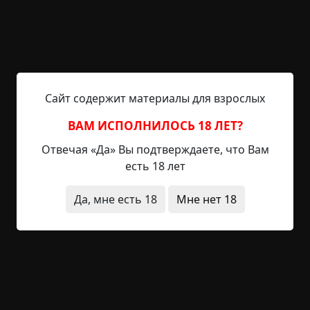
весьма меланхоличным нравом, и именно это
привело к тем событиям, о которых я вам хотел
бы поведать. У меня есть еще пара часов… Все
началось в самый обычный вечер. Вернее,
началось все еще...
Сайт содержит материалы для взрослых
Читать полностью
ВАМ ИСПОЛНИЛОСЬ 18 ЛЕТ?
интернет
странные люди
необычные
Отвечая «Да» Вы подтверждаете, что Вам
состояния
есть 18 лет
+6
12
1 254
Да, мне есть 18
Мне нет 18
Ведьмин сын ч. 1
©
Roomeo
8 мин.
Страшные истории
Roomeo
11-09-2025, 08:25
Указать источник!