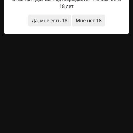
18 лет
должно было произойти теперь? Диктор перешла к следу
а, которые она только что произнесла, поразили её ничу
Да, мне есть 18
Мне нет 18
ерть
природные явления
необычные состояния
суще
Hell Inquisitor
5-09-2021, 09:17
Источник
трел на маленького капского кролика; кролик же не об