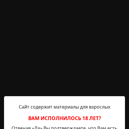
обытий не особо меня удивил, раз уж мои родители сде
ритуалы
военные
странная смерть
людоедство
пер
итов
Hell Inquisitor
6-09-2021, 19:29
Источник
Сайт содержит материалы для взрослых
ВАМ ИСПОЛНИЛОСЬ 18 ЛЕТ?
отводила глаз от экрана телевизора. Сначала ей даже п
Отвечая «Да» Вы подтверждаете, что Вам есть
е возможно? Такого никогда раньше не случалось — по 