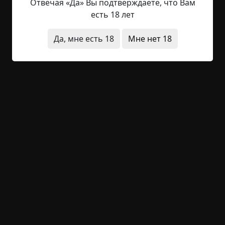
Отвечая «Да» Вы подтверждаете, что Вам
бар. После нескольких рюмок я понял, что
есть 18 лет
потерял телефон. Я искал везде: под столом, в
туалете, у барной стойки. Пусто. Взял у друга его
Да, мне есть 18
Мне нет 18
мобильный и набрал свой номер. После двух
гудков кто-то ответил, издал низкий хриплый
смешок и повесил трубку. Я позвонил ещё раз -
без ответа. Мы ещё немного погудели и поехали
по домам. Пока шёл до подъезда,...
Читать полностью
короткие
перевод
специально для kriper
телефон
голоса
что это было
неожиданный
финал
+30
Обсудить
948