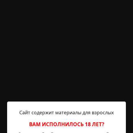
KRIPER.NET
Войти
Возможность незарегистрированным
пользователям писать комментарии и
выставлять рейтинг временно отключена.
Итак, я потерял свой
телефон…
©
Lynxx
0.5 мин.
Страшные истории
Radiance15
8-01-2023, 13:18
Источник
Сайт содержит материалы для взрослых
ВАМ ИСПОЛНИЛОСЬ 18 ЛЕТ?
Прошлой ночью друг вытащил меня из дома в