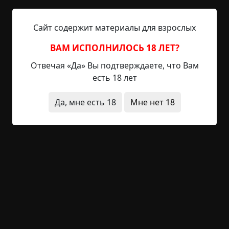
Уже убитые и ещё умирающие. Ира обводила
взглядом помещение, её улыбка становилась всё
Сайт содержит материалы для взрослых
шире и шире, и вот уже была готова разорвать
рот девушки. Она отлично поработала. Точнее,
ВАМ ИСПОЛНИЛОСЬ 18 ЛЕТ?
не совсем она. Без него Ира бы не справилась.
Посмотрев в центр зала, девушка закусила губу,
Отвечая «Да» Вы подтверждаете, что Вам
почувствовала, как откуда-то снизу...
есть 18 лет
Читать полностью
Да, мне есть 18
Мне нет 18
существа
живые мертвецы
на конкурс
без
редактирования
конец света
жертвоприношение
ритуалы
необычные
состояния
религия
зима
жесть
+3
2
1 134