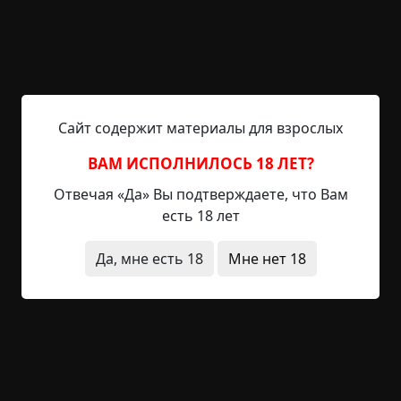
Москве пострадавших было порядка...
Читать полностью
военные
кладбище
странные люди
телефон
+167
6
7 655
Сайт содержит материалы для взрослых
ВАМ ИСПОЛНИЛОСЬ 18 ЛЕТ?
Трибунальщики
Отвечая «Да» Вы подтверждаете, что Вам
есть 18 лет
©
Олег Новгородов
Да, мне есть 18
Мне нет 18
10.5 мин.
Страшные истории / Золотой фонд
Hell Inquisitor
14-05-2021, 08:28
Источник
Четверг. Середина апреля. Особняк в частном