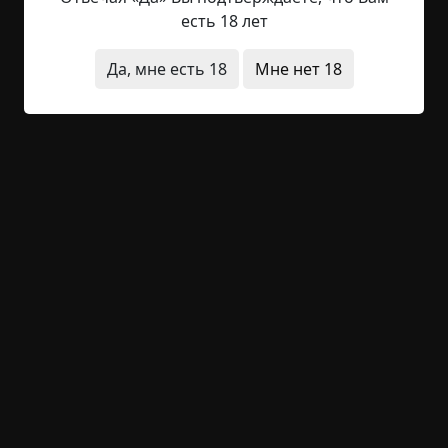
сеть наркодиллеров, которых опекает и
есть 18 лет
милиция, и собственные «бойцы» Кабрихиной.
Конкурентов устраняют жестоко и показательно,
Да, мне есть 18
Мне нет 18
хотя причастность ее людей к расправам не
инкриминируема. Есть мнение, что
сверхосторожная Кабрихина своих на такие дела
не подписывает, нанимает левых. По другим
сведениям, госпожа гендиректор вовсе не
санкционирует насилие. Странноватый
пацифизм для такой диктаторши...
Вероника Кабрихина выглядела не красавицей.
Слишком резкие черты лица, слишком глубоко
посаженные глаза, слишком черные волосы –
«вороново крыло». Барби ее родители не
осилили.
- На нее было организовано одиннадцать
покушений. Она пережила их все – и ни единой