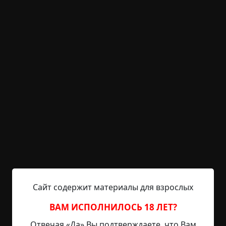
Валера нет-нет прикладывался к графину с
водой, запивая таблетки. На войне в нем
наделали столько дырок, что без
болеутоляющих уже никак. Лично
рекомендованный Валерой Павлик – такой же
боевой офицер.
Меня, Серёгу и Игната Борис Шкруевич нашел
сам.
А потом я впервые увидел на компьютерном
мониторе эту женщину.
- Кабрихина Вероника Романовна, генеральный
директор холдинга «Кабреал». Импорт-экспорт,
Сайт содержит материалы для взрослых
лизинг, аренда, розничная торговля, дочерний
банк «Кабреал-Кредит». Но это так – прикрытие,
ВАМ ИСПОЛНИЛОСЬ 18 ЛЕТ?
под ним формируется крупнейшая в регионе
Отвечая «Да» Вы подтверждаете, что Вам