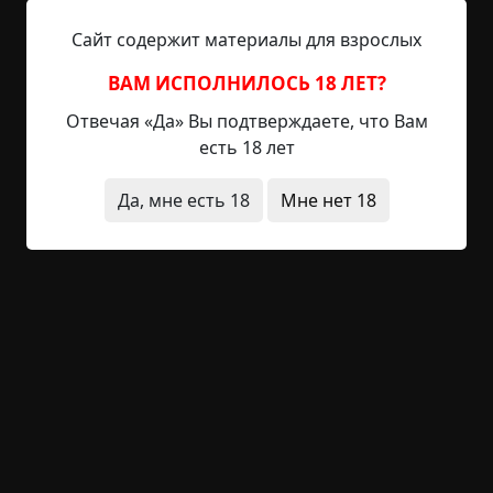
проходила ежегодно в этом городке и, обычно,
Сайт содержит материалы для взрослых
все закрывались по домам, давая "сказочным
героям" разгуляться по-полной. На...
ВАМ ИСПОЛНИЛОСЬ 18 ЛЕТ?
Читать полностью
Отвечая «Да» Вы подтверждаете, что Вам
есть 18 лет
радио
странные люди
что это было
необычные состояния
голоса
двойники
Да, мне есть 18
Мне нет 18
телефон
+20
Обсудить
1 319
Слушатель
©
Nagibator2004
4.5 мин.
Страшные истории
Nagibator2004
18-12-2023, 12:51