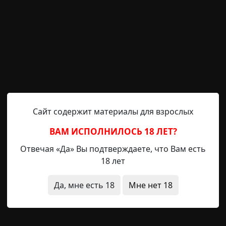
й финал
странные люди
а
Сайт содержит материалы для взрослых
ВАМ ИСПОЛНИЛОСЬ 18 ЛЕТ?
Препод
9-12-2024, 20:30
Источник
Отвечая «Да» Вы подтверждаете, что Вам есть
18 лет
бы ты понял, — Лёха напрягся, потирая виски. Он старал
вали его в какую-то тёмную трясину. Мы сидели на мое
Да, мне есть 18
Мне нет 18
, только фонарь тускло освещал двор. Я кивнул, давая п
, что квартиру снял пару месяцев назад? Ну так вот, я 