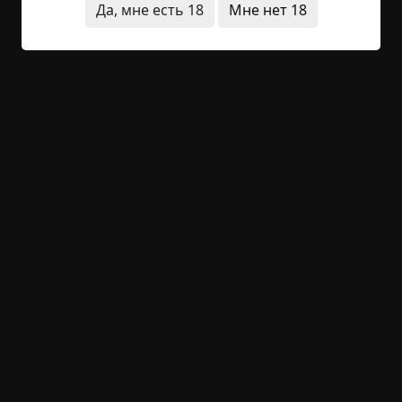
Да, мне есть 18
Мне нет 18
Читать полностью
лес
неожиданный финал
необычные
состояния
странные люди
суицид
телефон
за границей
+11
Обсудить
1 442
Номера сотовых
©
Alex Skott
8.5 мин.
Страшные истории
Hell Inquisitor
3-04-2021, 12:51
Источник
С появлением и массовым развитием связи,
сотовый телефон стал не только предметом
первой необходимости, но и умудрился обрасти