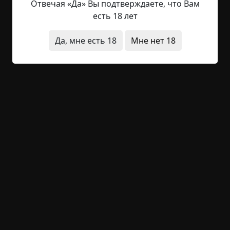
Отвечая «Да» Вы подтверждаете, что Вам
+63
3
1 448
есть 18 лет
Да, мне есть 18
Мне нет 18
Соседка
©
Астра
3 мин.
Страшные истории
Астра
24-07-2023, 11:04
Указать источник!
После расставания с Ириной Андрей совсем
потерял вкус к жизни. Почти перестал видеться с
друзьями и забросил все свои немногие
увлечения. После работы обычно брал пару
бутылок пива, в последнее время более
крепкого, и залипал в интернете до поздней
ночи. Потом ложился в постель и еще долго не