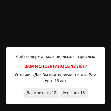
Указать автора!
4.5 мин.
Страшные истории
Марго
12-05-2020, 22:32
Источник
Нынешнее продвинутое поколение, небось,
никогда не сталкивалось с объектом под
кодовым наименованием «советская телефонная
будка». Напоминаю, в канувшем в прошлое СССР
Сайт содержит материалы для взрослых
таковая имела вид железной остекленной
коробки, в которой на стене висел тяжелый
ВАМ ИСПОЛНИЛОСЬ 18 ЛЕТ?
телефонный аппарат. Сбоку или сверху на
Отвечая «Да» Вы подтверждаете, что Вам
рычаге лежала трубка. Сверху торчал
есть 18 лет
монетоприемник. Обычный звонок стоил две
копейки, междугородний —...
Да, мне есть 18
Мне нет 18
Читать полностью
голоса
дети
в детстве
улица
необычные