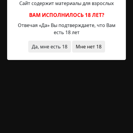
Сайт содержит материалы для взрослых
болезненно дернулось. Он сжал в руке ключи,
единственное оружие, что имел при себе, и
ВАМ ИСПОЛНИЛОСЬ 18 ЛЕТ?
неторопливо вошел в кабинет. Проверил за
дверью, заглянул в шкаф...
Отвечая «Да» Вы подтверждаете, что Вам
есть 18 лет
Читать полностью
Да, мне есть 18
Мне нет 18
странные люди
странная смерть
необычные
состояния
работа
нечистая сила
+38
Обсудить
1 888
Снежить
©
Оксана Заугольная
15.5 мин.
Страшные истории / Золотой фонд